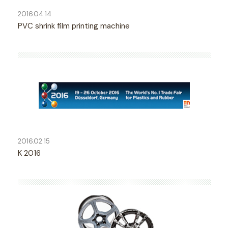
2016.04.14
PVC shrink film printing machine
2016.02.15
K 2016